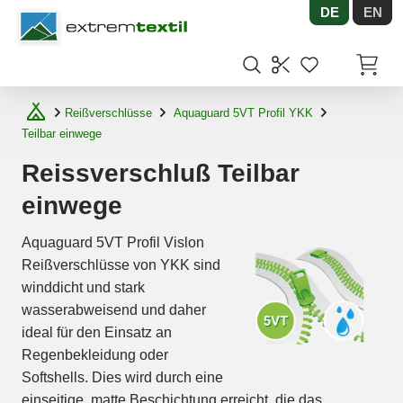
DE
EN
Shopware
Artikel
Reißverschlüsse
Aquaguard 5VT Profil YKK
Teilbar einwege
Reissverschluß Teilbar
einwege
Aquaguard 5VT Profil Vislon
Reißverschlüsse von YKK sind
winddicht und stark
wasserabweisend und daher
ideal für den Einsatz an
Regenbekleidung oder
Softshells. Dies wird durch eine
einseitige, matte Beschichtung erreicht, die das