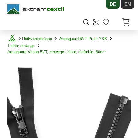
DE
EN
Shopware
Artikel
Reißverschlüsse
Aquaguard 5VT Profil YKK
Teilbar einwege
Aquaguard Vislon 5VT, einwege teilbar, einfarbig, 60cm