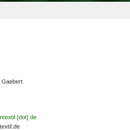
n Gaebert
mtextil [dot] de
extil.de