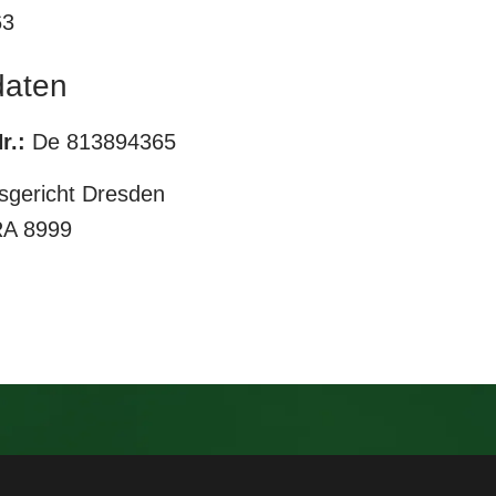
63
daten
r.:
De 813894365
gericht Dresden
A 8999