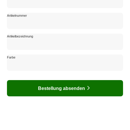
Artikelnummer
Artikelnummer
Artikelbezeichnung
Artikelbezeichnung
Farbe
Farbe
Bestellung absenden