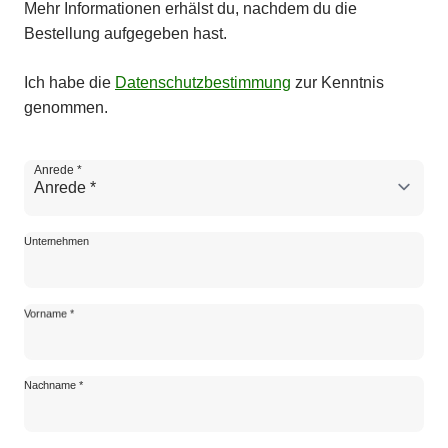
Mehr Informationen erhälst du, nachdem du die
Bestellung aufgegeben hast.
Ich habe die
Datenschutzbestimmung
zur Kenntnis
genommen.
Unternehmen
Vorname *
Nachname *
Straße und Hausnummer *
Adresszusatz
PLZ *
Ort *
Land *
E-Mail-Adresse *
Anrede *
Unternehmen
Vorname *
Nachname *