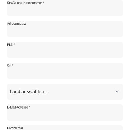
Straße und Hausnummer *
Adresszusatz
PLZ *
Ort *
E-Mail-Adresse *
Kommentar
Kommentar