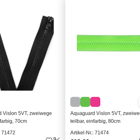
 Vislon 5VT, zweiwege
Aquaguard Vislon 5VT, zweiw
nfarbig, 70cm
teilbar, einfarbig, 80cm
.: 71472
Artikel-Nr.: 71474