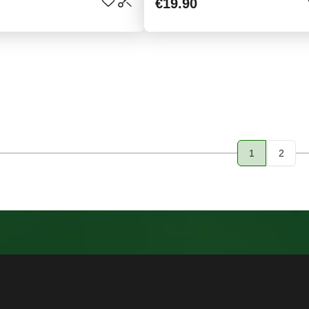
€19.90
1
2
Page
Page