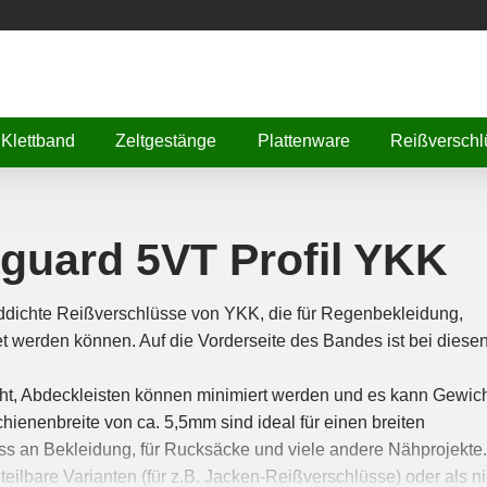
Klettband
Zeltgestänge
Plattenware
Reißverschl
guard 5VT Profil YKK
ddichte Reißverschlüsse von YKK, die für Regenbekleidung,
 werden können. Auf die Vorderseite des Bandes ist bei diese
ht, Abdeckleisten können minimiert werden und es kann Gewic
hienenbreite von ca. 5,5mm sind ideal für einen breiten
uss an Bekleidung, für Rucksäcke und viele andere Nähprojekte.
ilbare Varianten (für z.B. Jacken-Reißverschlüsse) oder als ni