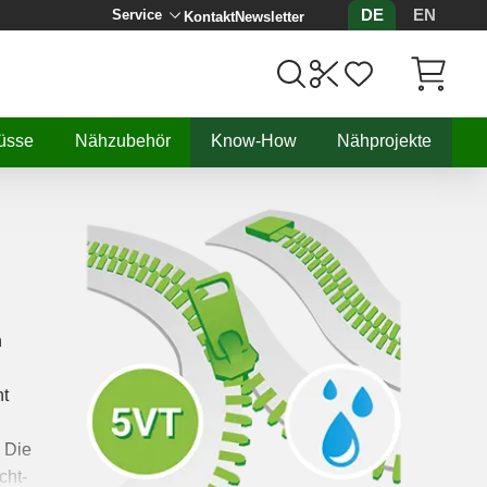
DE
EN
Service
Kontakt
Newsletter
Artikel, 
üsse
Nähzubehör
Know-How
Nähprojekte
n
ht
 Die
cht-