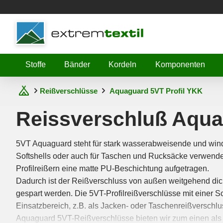
Shopware
Stoffe
Bänder
Kordeln
Komponenten
Reißverschlüsse
Aquaguard 5VT Profil YKK
Reissverschluß Aqua
5VT Aquaguard steht für stark wasserabweisende und win
Softshells oder auch für Taschen und Rucksäcke verwendet
Profilreißern eine matte PU-Beschichtung aufgetragen.
Dadurch ist der Reißverschluss von außen weitgehend dic
gespart werden. Die 5VT-Profilreißverschlüsse mit einer Sc
Einsatzbereich, z.B. als Jacken- oder Taschenreißverschl
Aquaguard 5VT-Reißverschlüsse bieten wir zum einen als te