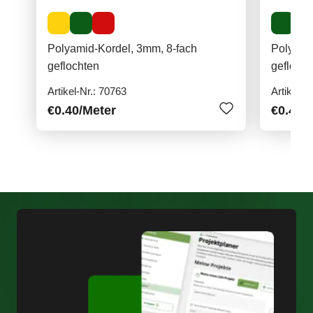
Polyamid-Kordel, 3mm, 8-fach
Polyeste
geflochten
geflocht
Artikel-Nr.: 70763
Artikel-N
€0.40
/Meter
€0.45
/