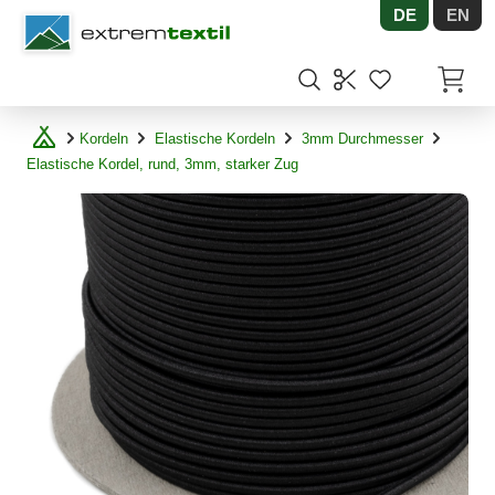
DE
EN
Shopware
Artikel
Kordeln
Elastische Kordeln
3mm Durchmesser
Elastische Kordel, rund, 3mm, starker Zug