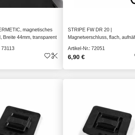
HERMETIC, magnetisches
STRIPE FW DR 20 |
 Breite 44mm, transparent
Magnetverschluss, flach, aufnä
verstellbare Gurtbefestigung, 
.: 73113
Artikel-Nr.: 72051
6,90 €