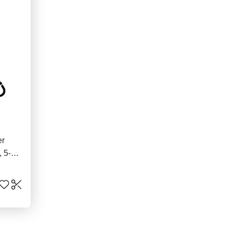
er
, 5-