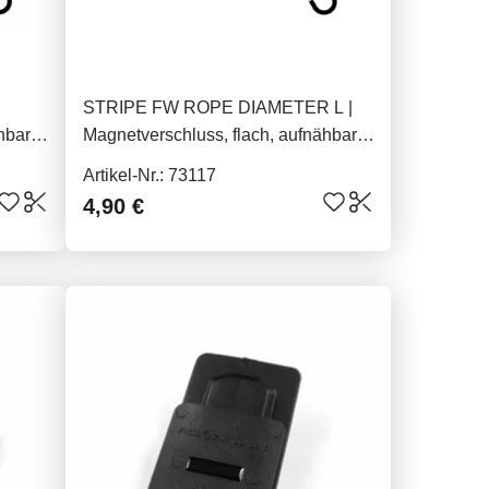
STRIPE FW ROPE DIAMETER L |
hbar,
Magnetverschluss, flach, aufnähbar,
20mm
für Kordel
Artikel-Nr.: 73117
4,90 €