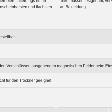
erboten - allerdings nur in
Teile müssen festgenäht, ver
unscheinbarsten und flachsten
an Bekleidung.
estellbar
n den Verschlüssen ausgehenden magnetischen Felder beim Ein
cht für den Trockner geeignet