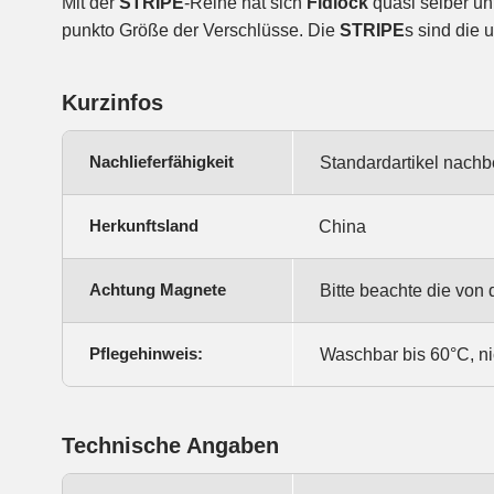
Mit der
STRIPE
-Reihe hat sich
Fidlock
quasi selber unt
punkto Größe der Verschlüsse. Die
STRIPE
s sind die 
Kurzinfos
Nachlieferfähigkeit
Standardartikel nachb
Herkunftsland
China
Achtung Magnete
Bitte beachte die vo
Pflegehinweis:
Waschbar bis 60°C, ni
Technische Angaben