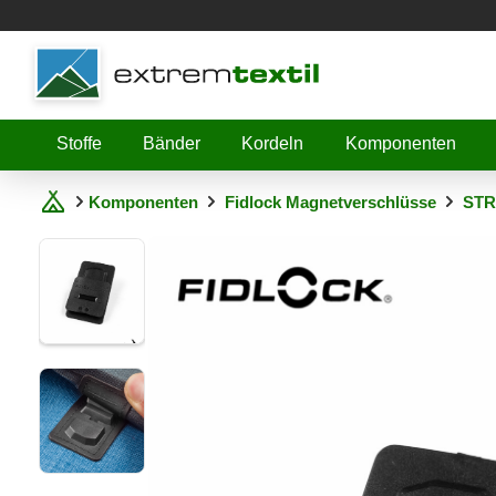
Shopware
Stoffe
Bänder
Kordeln
Komponenten
Komponenten
Fidlock Magnetverschlüsse
STR