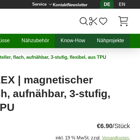
DE
EN
Service
Kontakt
Newsletter
Artikel, 
üsse
Nähzubehör
Know-How
Nähprojekte
ler, flach, aufnähbar, 3-stufig, flexibel, aus TPU
EX | magnetischer
ch, aufnähbar, 3-stufig,
TPU
€6.90
/Stück
inkl. 19 % MwSt. zzgl.
Versandkosten.