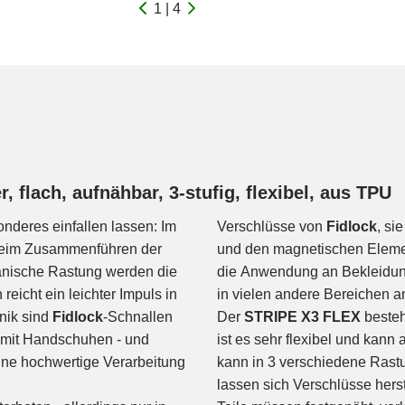
1 | 4
 flach, aufnähbar, 3-stufig, flexibel, aus TPU
onderes einfallen lassen: Im
Verschlüsse von
Fidlock
, si
 beim Zusammenführen der
und den magnetischen Element
anische Rastung werden die
die Anwendung an Bekleidung
eicht ein leichter Impuls in
in vielen andere Bereichen 
nik sind
Fidlock
-Schnallen
Der
STRIPE X3 FLEX
besteh
r mit Handschuhen - und
ist es sehr flexibel und kan
ine hochwertige Verarbeitung
kann in 3 verschiedene Rastu
lassen sich Verschlüsse herst