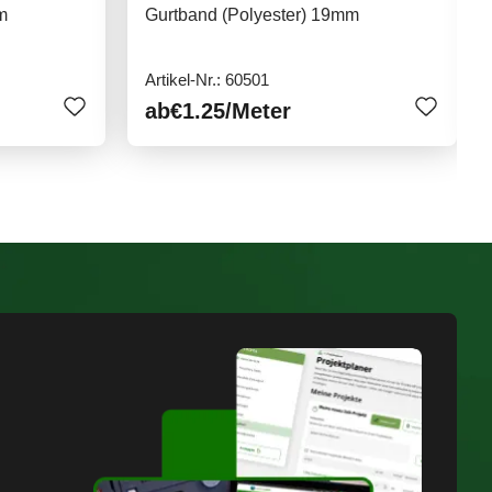
m
Gurtband (Polyester) 19mm
Artikel-Nr.: 60501
ab
€1.25
/Meter