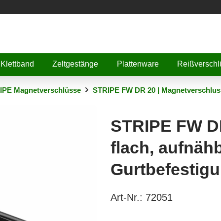
Klettband
Zeltgestänge
Plattenware
Reißverschl
IPE Magnetverschlüsse
STRIPE FW DR 20 | Magnetverschluss,
STRIPE FW DR
flach, aufnähb
Gurtbefestig
Art-Nr.:
72051