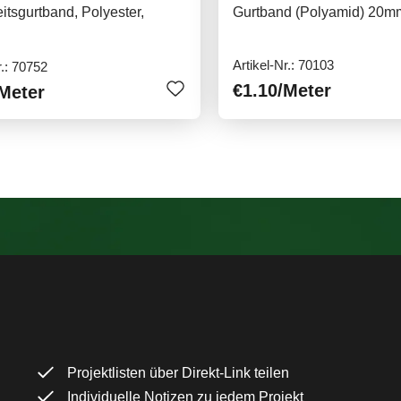
itsgurtband, Polyester,
Gurtband (Polyamid) 20m
Artikel-Nr.: 70103
r.: 70752
€1.10
/Meter
Meter
Projektlisten über Direkt-Link teilen
Individuelle Notizen zu jedem Projekt