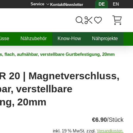
DE
EN
Service
Kontakt
Newsletter
Artikel, 
üsse
Nähzubehör
Know-How
Nähprojekte
 flach, aufnähbar, verstellbare Gurtbefestigung, 20mm
 20 | Magnetverschluss,
ar, verstellbare
ung, 20mm
€6.90
/Stück
inkl. 19 % MwSt. zzgl.
Versandkosten.