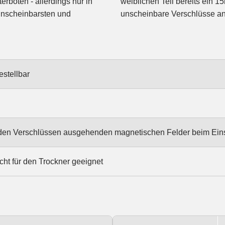
erboten - allerdings nur in
weiblichen Teil bereits ein 15
unscheinbarsten und
unscheinbare Verschlüsse a
estellbar
n den Verschlüssen ausgehenden magnetischen Felder beim Ein
cht für den Trockner geeignet