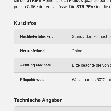
Mit der
STRIPE
-Reihe hat sich
Fidlock
quasi selber unt
punkto Größe der Verschlüsse. Die
STRIPEs
sind die 
Kurzinfos
Nachlieferfähigkeit
Standardartikel nachb
Herkunftsland
China
Achtung Magnete
Bitte beachte die vo
Pflegehinweis:
Waschbar bis 60°C, ni
Technische Angaben