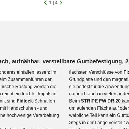
1 | 4
ach, aufnähbar, verstellbare Gurtbefestigung,
onderes einfallen lassen: Im
flachsten Verschlüsse von
Fi
 beim Zusammenführen der
Grundplatte und den magneti
anische Rastung werden die
sie perfekt für die Anwendu
eicht ein leichter Impuls in
natürlich auch in vielen an
nik sind
Fidlock
-Schnallen
Beim
STRIPE FW DR 20
kan
r mit Handschuhen - und
umlaufenden Fläche auf oder 
ine hochwertige Verarbeitung
weibliche Teil kann ein Gurt
Stegs in der Länge verstellt 