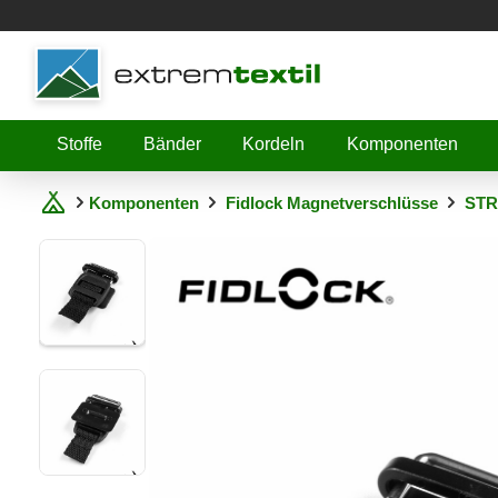
Shopware
Stoffe
Bänder
Kordeln
Komponenten
Komponenten
Fidlock Magnetverschlüsse
STR