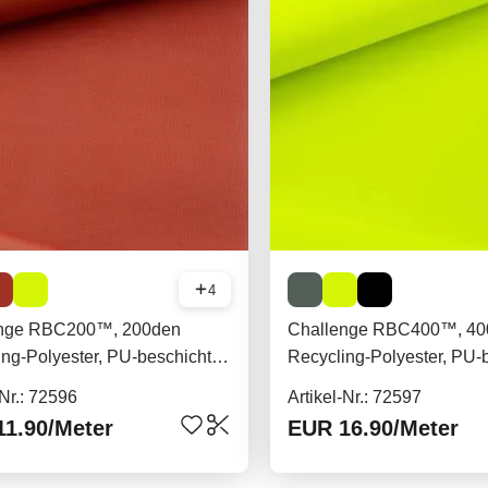
4
enge RBC200™, 200den
Challenge RBC400™, 40
ng-Polyester, PU-beschichtet,
Recycling-Polyester, PU-b
qm
178g/qm
-Nr.: 72596
Artikel-Nr.: 72597
11.90
/Meter
EUR 16.90
/Meter