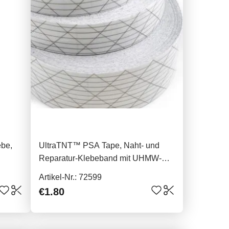
ebe,
UltraTNT™ PSA Tape, Naht- und
Reparatur-Klebeband mit UHMW-PE,
16mm
Artikel-Nr.: 72599
€1.80