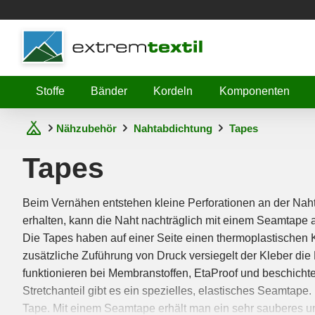
Shopware
Stoffe
Bänder
Kordeln
Komponenten
Nähzubehör
Nahtabdichtung
Tapes
Tapes
Beim Vernähen entstehen kleine Perforationen an der Naht
erhalten, kann die Naht nachträglich mit einem Seamtape 
Die Tapes haben auf einer Seite einen thermoplastischen K
zusätzliche Zuführung von Druck versiegelt der Kleber die 
funktionieren bei Membranstoffen, EtaProof und beschicht
Stretchanteil gibt es ein spezielles, elastisches Seamtape
Tape. Mit einem Seamtape erhält man ein sehr sauberes un