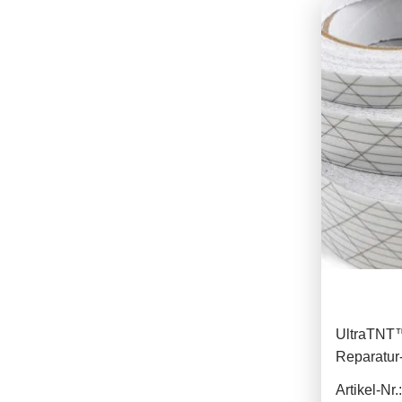
UltraTNT™
Reparatu
25mm
Artikel-Nr