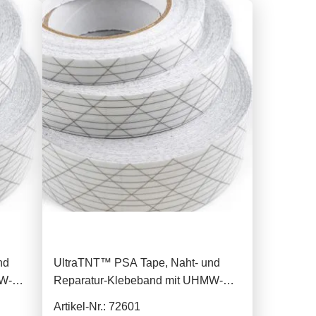
nd
UltraTNT™ PSA Tape, Naht- und
MW-PE,
Reparatur-Klebeband mit UHMW-PE,
50mm
Artikel-Nr.: 72601