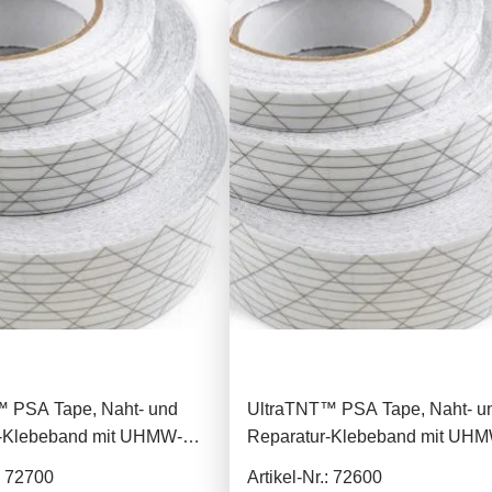
 PSA Tape, Naht- und
UltraTNT™ PSA Tape, Naht- u
r-Klebeband mit UHMW-PE,
Reparatur-Klebeband mit UH
30mm
.: 72700
Artikel-Nr.: 72600