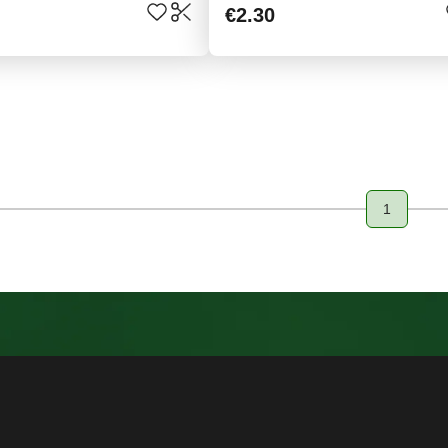
€2.30
1
Page