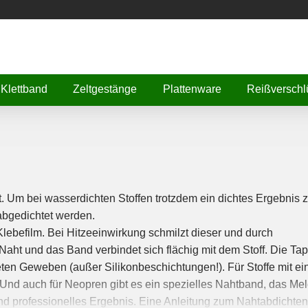
Klettband
Zeltgestänge
Plattenware
Reißverschl
. Um bei wasserdichten Stoffen trotzdem ein dichtes Ergebnis 
abgedichtet werden.
lebefilm. Bei Hitzeeinwirkung schmilzt dieser und durch
Naht und das Band verbindet sich flächig mit dem Stoff. Die Ta
eten Geweben (außer Silikonbeschichtungen!). Für Stoffe mit e
. Und auch für Neopren gibt es ein spezielles Nahtband, das Me
d professionelles Ergebnis. Eine Anleitung zum Nahtabdichten