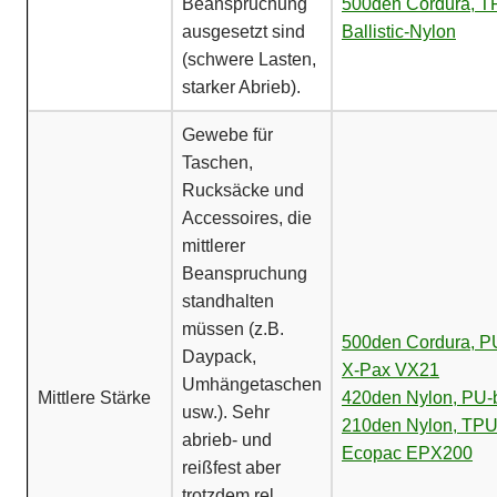
Beanspruchung
500den Cordura, T
ausgesetzt sind
Ballistic-Nylon
(schwere Lasten,
starker Abrieb).
Gewebe für
Taschen,
Rucksäcke und
Accessoires, die
mittlerer
Beanspruchung
standhalten
müssen (z.B.
500den Cordura, PU
Daypack,
X-Pax VX21
Umhängetaschen
Mittlere Stärke
420den Nylon, PU-b
usw.). Sehr
210den Nylon, TPU
abrieb- und
Ecopac EPX200
reißfest aber
trotzdem rel.