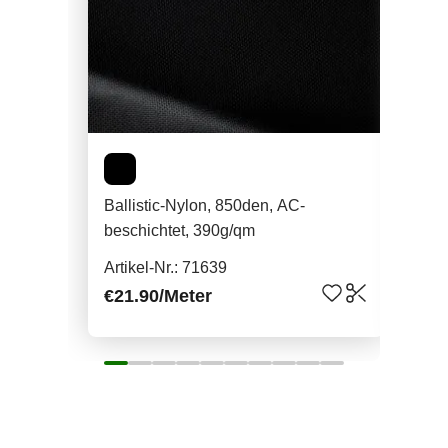
Ballistic-Nylon, 850den, AC-
Cha
beschichtet, 390g/qm
Rec
100
Artikel-Nr.: 71639
Arti
€21.90
/Meter
€11