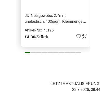
3D-Netzgewebe, 2,7mm,
3D-
unelastisch, 400g/qm, Kleinmenge,
une
schwarz
Artikel-Nr.: 73195
Arti
€4.30
/Stück
€21
LETZTE AKTUALISIERUNG:
23.7.2026, 09:44