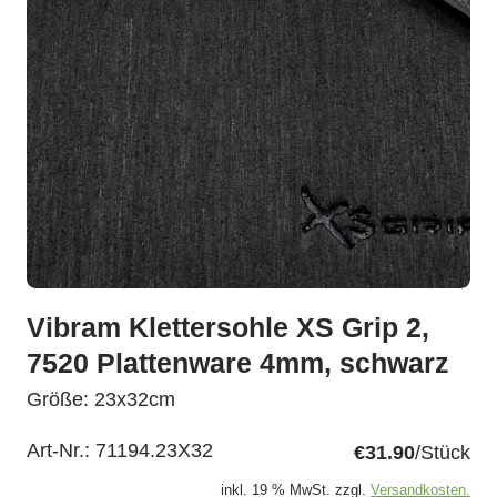
Vibram Klettersohle XS Grip 2,
7520 Plattenware 4mm, schwarz
Größe: 23x32cm
Art-Nr.:
71194.23X32
€31.90
/Stück
inkl. 19 % MwSt. zzgl.
Versandkosten.