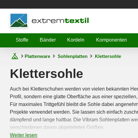
Shopware
Stoffe
Bänder
Kordeln
Komponenten
Plattenware
Sohlenplatten
Klettersohle
Klettersohle
Auch bei Kletterschuhen werden von vielen bekannten Hers
Profil, sondern eine glatte Oberfläche aus einer spezielle
Für maximales Trittgefühl bleibt die Sohle dabei angenehm
Projekte verwendet werden. Sie lassen sich einfach zuschne
dämpfend und lange haltbar. Die Vibram Sohlenplatten werde
verschiedenen davon abgeleiteten Größen.
Weiter lesen