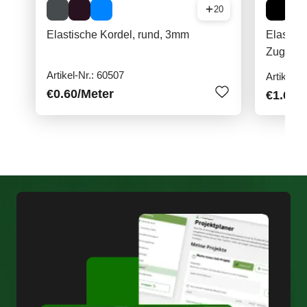
20
Elastische Kordel, rund, 3mm
Elastisc
Zug
Artikel-Nr.: 60507
Artikel-N
€0.60
/Meter
€1.60
/