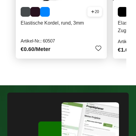
20
Elastische Kordel, rund, 3mm
Elastisc
Zug
Artikel-Nr.: 60507
Artikel-N
€0.60
/Meter
€1.60
/