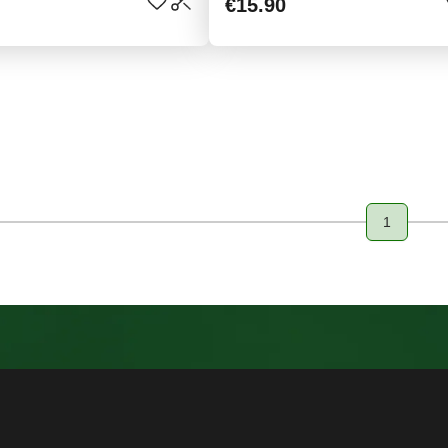
€15.90
1
Page