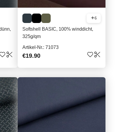
6
 dünn,
Softshell BASIC, 100% winddicht,
325g/qm
Artikel-Nr.: 71073
€19.90