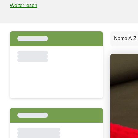
atmungsaktiver und noch flexibler.
Weiter lesen
Name A-Z