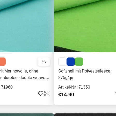
3
mit Merinowolle, ohne
Softshell mit Polyesterfleece,
naturetec, double weave,
275g/qm
.: 71960
Artikel-Nr.: 71350
€14.90