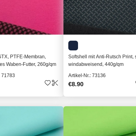
 GTX, PTFE-Membran,
Softshell mit Anti-Rutsch Print, 
ges Waben-Futter, 260g/qm
windabweisend, 440g/qm
.: 71783
Artikel-Nr.: 73136
€8.90