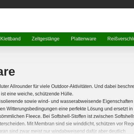
Klettband
Zeltgestänge
Plattenware
Reißverschl
are
luter Allrounder für viele Outdoor-Aktivitäten. Und dabei beschre
 ist eine weiche, schützende Hülle.
eisolierende sowie wind- und wasserabweisende Eigenschaften
isten Witterungsbedingungen eine perfekte Lösung und ersetzt in
ömmlichen Fleece. Bei Softshell-Stoffen ist zwischen Softshell
erscheiden. Mit Membran sind sie winddicht, schützen vor Reg
ran sind zwar meist nur windabweisend dafür aber deutlich