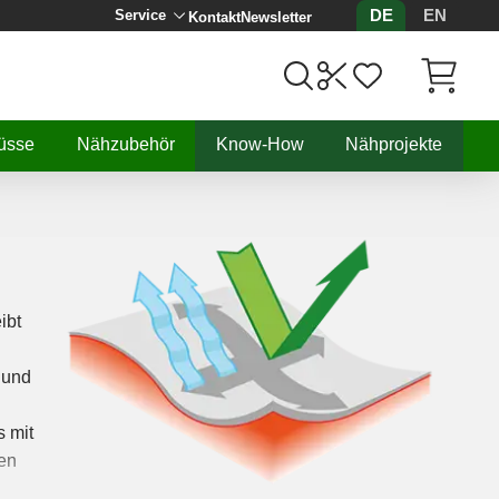
DE
EN
Service
Kontakt
Newsletter
Artikel, 
üsse
Nähzubehör
Know-How
Nähprojekte
ibt
 und
s mit
en