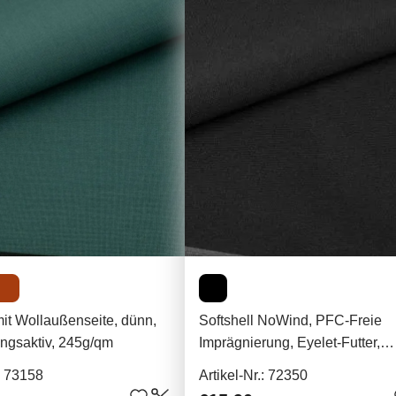
mit Wollaußenseite, dünn,
Softshell NoWind, PFC-Freie
ngsaktiv, 245g/qm
Imprägnierung, Eyelet-Futter,
Pontetorto, 230g/qm
.: 73158
Artikel-Nr.: 72350