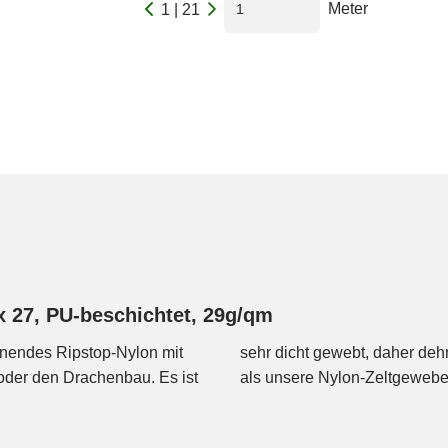
Meter
1 | 21
x 27, PU-beschichtet, 29g/qm
einendes Ripstop-Nylon mit
elt dafür aber deutlich mehr
oder den Drachenbau. Es ist
als unsere Nylon-Zeltgewebe