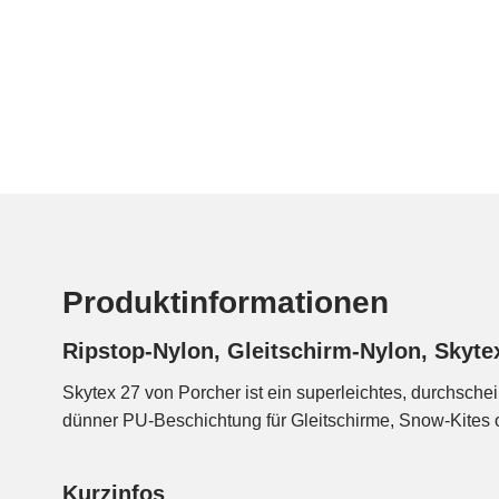
Produktinformationen
Ripstop-Nylon, Gleitschirm-Nylon, Skyte
Skytex 27 von Porcher ist ein superleichtes, durchsch
sehr dicht gewebt, daher dehnt sich der Stoff kaum, rasch
dünner PU-Beschichtung für Gleitschirme, Snow-Kites 
Kurzinfos