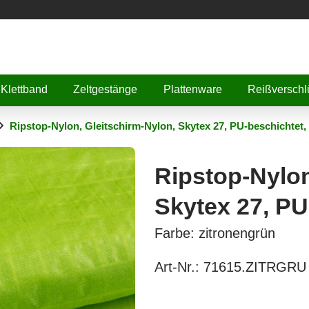
Klettband
Zeltgestänge
Plattenware
Reißverschl
Ripstop-Nylon, Gleitschirm-Nylon, Skytex 27, PU-beschichtet
Ripstop-Nylon
Skytex 27, PU
Farbe: zitronengrün
Art-Nr.:
71615.ZITRGRU