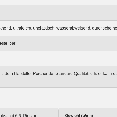
cknend, ultraleicht, unelastisch, wasserabweisend, durchschein
estellbar
t lt. dem Hersteller Porcher der Standard-Qualität, d.h. er kann o
Gewicht (g/qm)
lyamid 6.6, Ripstop-