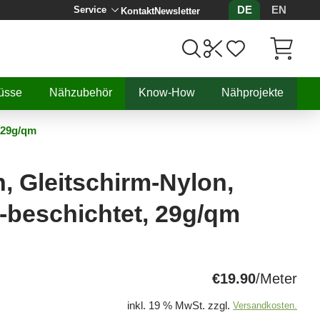
DE
EN
Service
Kontakt
Newsletter
Artikel, 
üsse
Nähzubehör
Know-How
Nähprojekte
, 29g/qm
, Gleitschirm-Nylon,
-beschichtet, 29g/qm
€19.90
/Meter
inkl. 19 % MwSt. zzgl.
Versandkosten.