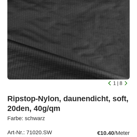
1 | 8
Ripstop-Nylon, daunendicht, soft,
20den, 40g/qm
Farbe: schwarz
Art-Nr.:
71020.SW
€10.40
/Meter