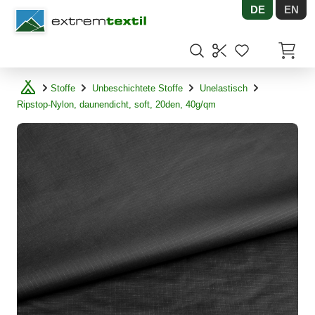
DE
EN
Shopware
Artikel
Stoffe
Unbeschichtete Stoffe
Unelastisch
Ripstop-Nylon, daunendicht, soft, 20den, 40g/qm