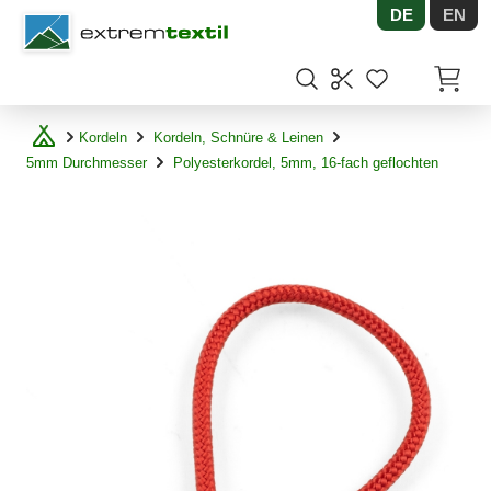
DE
EN
Shopware
Artikel
Kordeln
Kordeln, Schnüre & Leinen
5mm Durchmesser
Polyesterkordel, 5mm, 16-fach geflochten