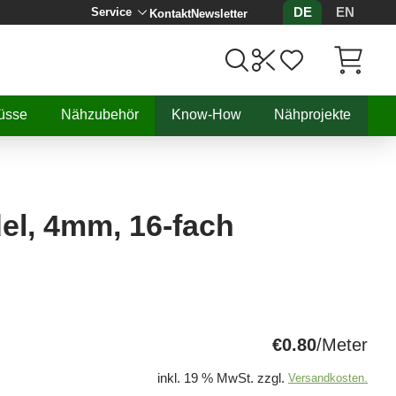
DE
EN
Service
Kontakt
Newsletter
Artikel, 
üsse
Nähzubehör
Know-How
Nähprojekte
el, 4mm, 16-fach
€0.80
/Meter
inkl. 19 % MwSt. zzgl.
Versandkosten.