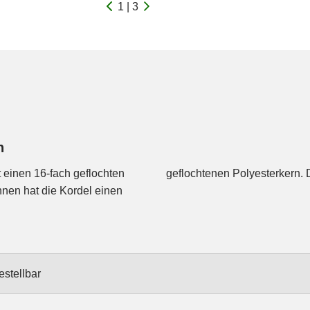
1 | 3
n
 einen 16-fach geflochten
geflochtenen Polyesterkern.
nnen hat die Kordel einen
estellbar