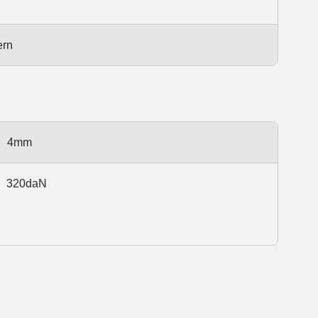
ern
4mm
320daN