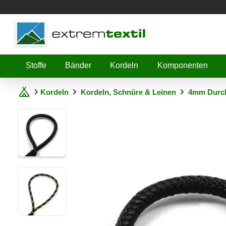
Shopware
Stoffe
Bänder
Kordeln
Komponenten
Kordeln
Kordeln, Schnüre & Leinen
4mm Durc