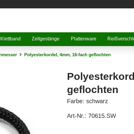
Klettband
Zeltgestänge
Plattenware
Reißverschl
hmesser
Polyesterkordel, 4mm, 16-fach geflochten
Polyesterkord
geflochten
Farbe: schwarz
Art-Nr.:
70615.SW