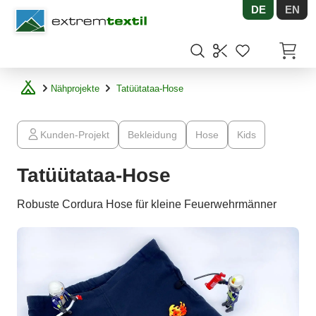
DE
EN
Shopware
Artikel
Nähprojekte
Tatüütataa-Hose
Kunden-Projekt
Bekleidung
Hose
Kids
Tatüütataa-Hose
Robuste Cordura Hose für kleine Feuerwehrmänner