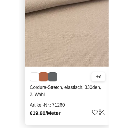
6
Cordura-Stretch, elastisch, 330den,
Cor
2. Wahl
45/
265
Artikel-Nr.: 71260
Arti
€19.90
/Meter
€21