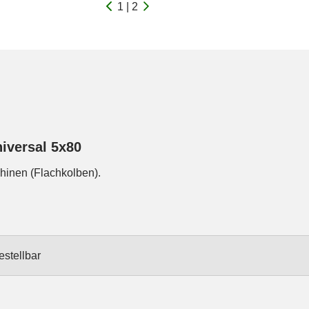
1 | 2
iversal 5x80
inen (Flachkolben).
estellbar