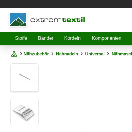
Shopware
Stoffe
Bänder
Kordeln
Komponenten
Nähzubehör
Nähnadeln
Universal
Nähmaschi