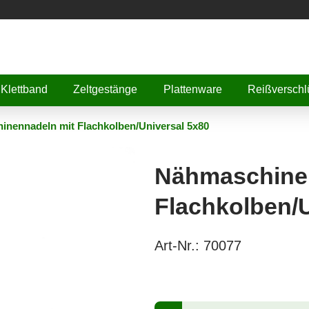
Klettband
Zeltgestänge
Plattenware
Reißverschl
nennadeln mit Flachkolben/Universal 5x80
Nähmaschine
Flachkolben/U
Art-Nr.:
70077