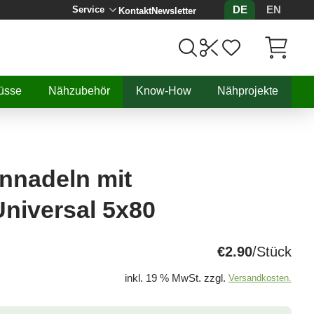
DE
EN
Service
Kontakt
Newsletter
Artikel, 
üsse
Nähzubehör
Know-How
Nähprojekte
nnadeln mit
niversal 5x80
€2.90
/Stück
inkl. 19 % MwSt. zzgl.
Versandkosten.