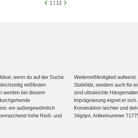
1 | 12
Ideal, wenn du auf der Suche
truktion sorgt nicht nur für
eichzeitig reißfesten
Typische Einsatzbereiche
rn werden bei diesem
und der PFC-freien C0
 durchgehende
Durch eine neue
nis: ein außergewöhnlich
fil Ripstop-Nylon, 20den,
 überraschend hohe Reiß- und
34g/qm, Artikelnummer 71775"