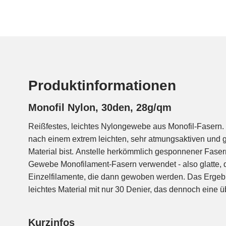
Produktinformationen
Monofil Nylon, 30den, 28g/qm
Reißfestes, leichtes Nylongewebe aus Monofil-Fasern. 
Weiterreißfestigkeit aufweist. Diese spezielle Kons
nach einem extrem leichten, sehr atmungsaktiven und gl
Stabilität, sondern auch für eine hohe Luftdurchlässigkeit. 
Material bist. Anstelle herkömmlich gesponnener Fase
sind ultraleichte Hängematten oder Mückenschutz. Aufgr
Gewebe Monofilament-Fasern verwendet - also glatte,
Imprägnierung eignet er sich auch sehr gut als Moskitonetz. 
Einzelfilamente, die dann gewoben werden. Das Ergeb
Konstruktion leichter und dehnungsärmer als unser "Mono
leichtes Material mit nur 30 Denier, das dennoch eine
Kurzinfos