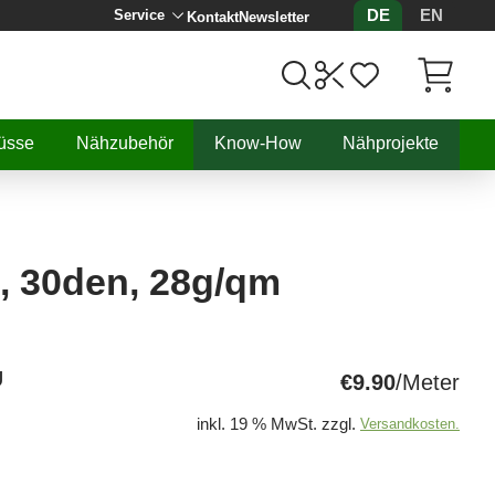
DE
EN
Service
Kontakt
Newsletter
Artikel, 
üsse
Nähzubehör
Know-How
Nähprojekte
, 30den, 28g/qm
U
€9.90
/Meter
inkl. 19 % MwSt. zzgl.
Versandkosten.