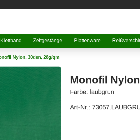
Klettband
Zeltgestänge
Plattenware
Reißverschl
nofil Nylon, 30den, 28g/qm
Monofil Nylon
Farbe: laubgrün
Art-Nr.:
73057.LAUBGR