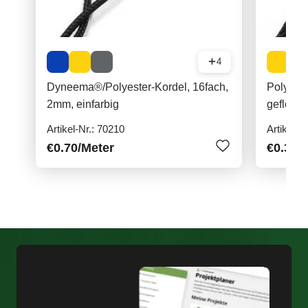
4
Dyneema®/Polyester-Kordel, 16fach,
Polyami
2mm, einfarbig
geflocht
Artikel-Nr.: 70210
Artikel-N
€0.70
/Meter
€0.30
/