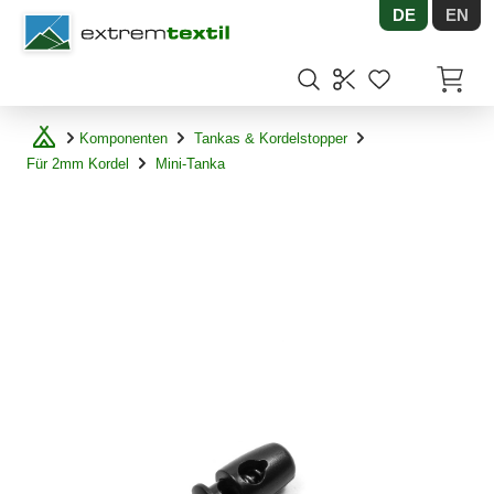
DE
EN
Shopware
Artikel
Komponenten
Tankas & Kordelstopper
Für 2mm Kordel
Mini-Tanka