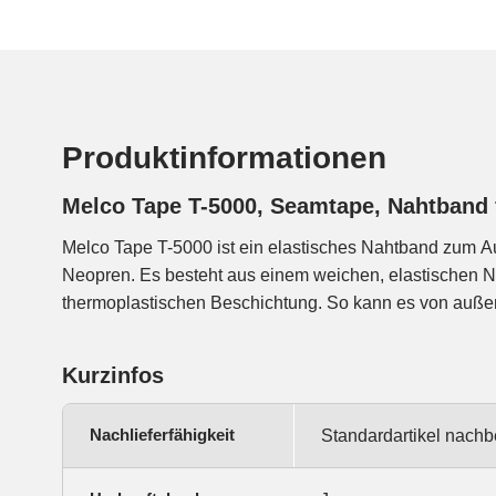
Produktinformationen
Melco Tape T-5000, Seamtape, Nahtband
Melco Tape T-5000 ist ein elastisches Nahtband zum Auf
Neopren-Naht aufgebügelt werden, die Naht ist dann wasserdi
Neopren. Es besteht aus einem weichen, elastischen N
thermoplastischen Beschichtung. So kann es von außen
Kurzinfos
Nachlieferfähigkeit
Standardartikel nachbe