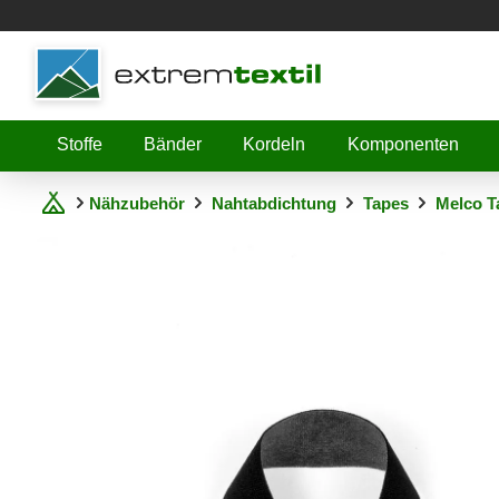
Shopware
Stoffe
Bänder
Kordeln
Komponenten
Nähzubehör
Nahtabdichtung
Tapes
Melco T