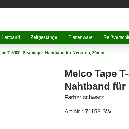
Klettband
Zeltgestänge
Plattenware
Reißverschl
ape T-5000, Seamtape, Nahtband für Neopren, 20mm
Melco Tape T
Nahtband für
Farbe: schwarz
Art-Nr.:
71158.SW