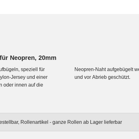
 für Neopren, 20mm
bügeln, speziell für
cht, optisch abgedeckt
ylon-Jersey und einer
und vor Abrieb geschützt.
 oder innen auf die
stellbar, Rollenartikel - ganze Rollen ab Lager lieferbar