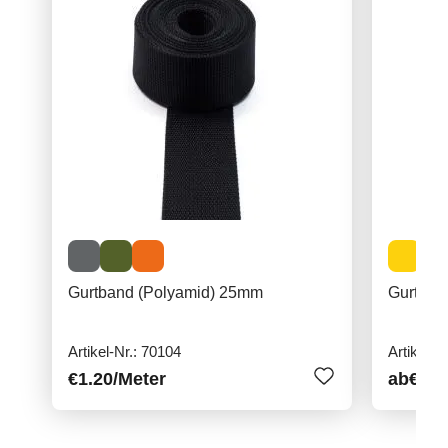
Gurtband (Polyamid) 25mm
Gurtban
Artikel-Nr.: 70104
Artikel-N
€1.20
/Meter
ab
€1.3