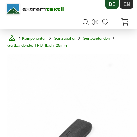
DE
EN
Shopware
Artikel
Komponenten
Gurtzubehör
Gurtbandenden
Gurtbandende, TPU, flach, 25mm