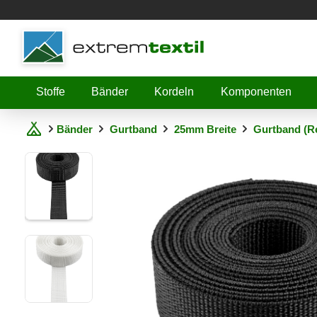
Shopware
Stoffe
Bänder
Kordeln
Komponenten
Bänder
Gurtband
25mm Breite
Gurtband (Re