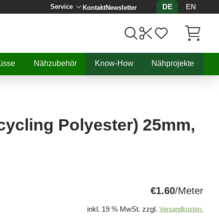
DE
EN
Service
Kontakt
Newsletter
Artikel, 
üsse
Nähzubehör
Know-How
Nähprojekte
cycling Polyester) 25mm,
€1.60
/Meter
inkl. 19 % MwSt. zzgl.
Versandkosten.