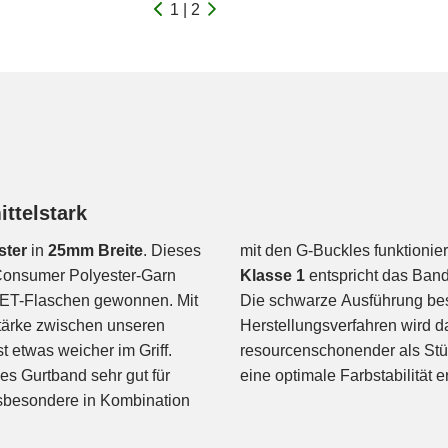
1 | 2
ttelstark
ster
in
25mm Breite
. Dieses
mit den G-Buckles funktionier
Consumer Polyester-Garn
Klasse 1
entspricht das Ba
 PET-Flaschen gewonnen. Mit
Die schwarze Ausführung bes
Stärke zwischen unseren
Herstellungsverfahren wird da
t etwas weicher im Griff.
resourcenschonender als Stü
ses Gurtband sehr gut für
eine optimale Farbstabilität er
nsbesondere in Kombination