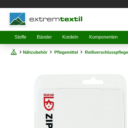
Shopware
Stoffe
Bänder
Kordeln
Komponenten
Nähzubehör
Pflegemittel
Reißverschlusspflege