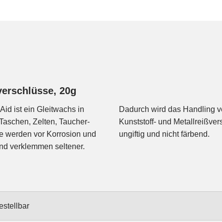
verschlüsse, 20g
id ist ein Gleitwachs in
 verlängert. Geeignet für
 Taschen, Zelten, Taucher-
ält kein Bienenwachs, ist
e werden vor Korrosion und
ungiftig und nicht färbend.
und verklemmen seltener.
estellbar