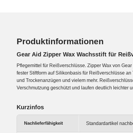
Produktinformationen
Gear Aid Zipper Wax Wachsstift für Reiß
Pflegemittel für Reißverschlüsse. Zipper Wax von Gear A
Dadurch wird das Handling verbessert und die Lebensdauer
fester Stiftform auf Silikonbasis für Reißverschlüsse an
Kunststoff- und Metallreißverschlüsse. Max Wax enth
und Trockenanzügen und vielem mehr. Reißverschlüss
Verschmutzung geschützt und laufen deutlich leichter 
Kurzinfos
Nachlieferfähigkeit
Standardartikel nachb