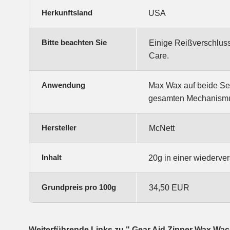
Herkunftsland
USA
Bitte beachten Sie
Einige Reißverschluss
Care.
Anwendung
Max Wax auf beide Sei
gesamten Mechanismus
Hersteller
McNett
Inhalt
20g in einer wiederve
Grundpreis pro 100g
34,50 EUR
Weiterführende Links zu " Gear Aid Zipper Wax Wach