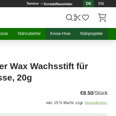
DE
EN
Service
Kontakt
Newsletter
Artikel, 
üsse
Nähzubehör
Know-How
Nähprojekte
er Wax Wachsstift für
sse, 20g
€8.50
/Stück
inkl. 19 % MwSt. zzgl.
Versandkosten.