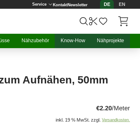
DE
EN
Service
Kontakt
Newsletter
Artikel, 
üsse
Nähzubehör
Know-How
Nähprojekte
 zum Aufnähen, 50mm
€2.20
/Meter
inkl. 19 % MwSt. zzgl.
Versandkosten.