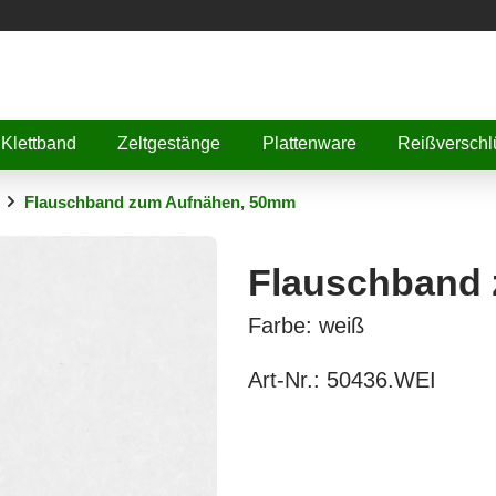
Klettband
Zeltgestänge
Plattenware
Reißverschl
Flauschband zum Aufnähen, 50mm
Flauschband
Farbe: weiß
Art-Nr.:
50436.WEI