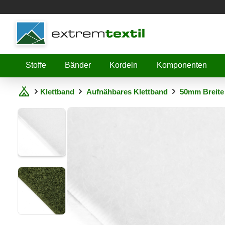
Shopware
Stoffe
Bänder
Kordeln
Komponenten
Klettband
Aufnähbares Klettband
50mm Breite