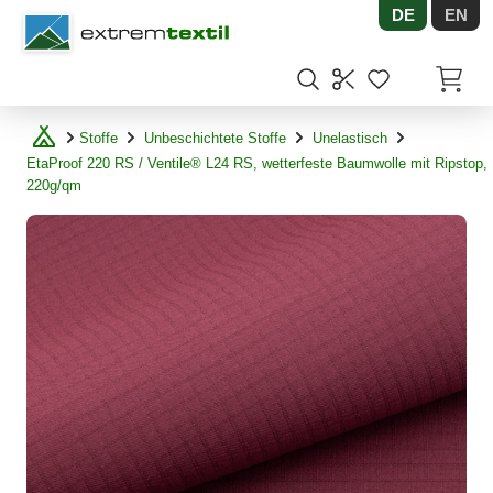
DE
EN
Shopware
Artikel
Stoffe
Unbeschichtete Stoffe
Unelastisch
EtaProof 220 RS / Ventile® L24 RS, wetterfeste Baumwolle mit Ripstop,
220g/qm