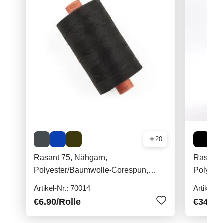
20
Rasant 75, Nähgarn,
Rasant 
Polyester/Baumwolle-Corespun,
Polyest
1000m
5000m 
Artikel-Nr.: 70014
Artikel-N
€6.90
/Rolle
€34.90