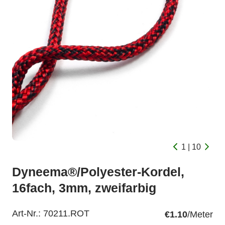
1 | 10
Dyneema®/Polyester-Kordel,
16fach, 3mm, zweifarbig
Art-Nr.:
70211.ROT
€1.10
/Meter