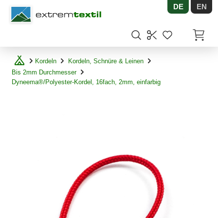
DE
EN
Shopware
Artikel
Kordeln
Kordeln, Schnüre & Leinen
Bis 2mm Durchmesser
Dyneema®/Polyester-Kordel, 16fach, 2mm, einfarbig