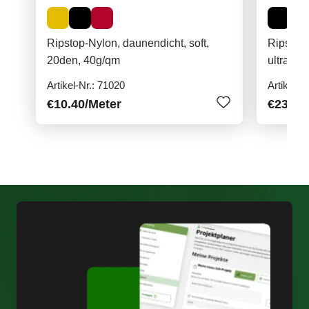
Ripstop-Nylon, daunendicht, soft,
Ripstop-
20den, 40g/qm
ultralei
Artikel-Nr.: 71020
Artikel-N
€10.40
/Meter
€23.90