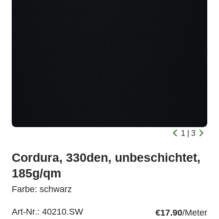
1 | 3
Cordura, 330den, unbeschichtet,
185g/qm
Farbe: schwarz
Art-Nr.:
40210.SW
€17.90
/Meter