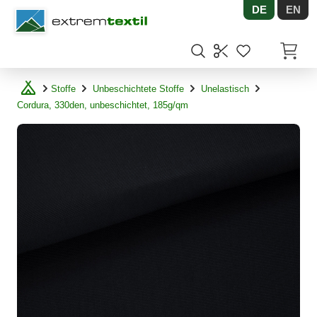
DE
EN
Shopware
Artikel
Stoffe
Unbeschichtete Stoffe
Unelastisch
Cordura, 330den, unbeschichtet, 185g/qm