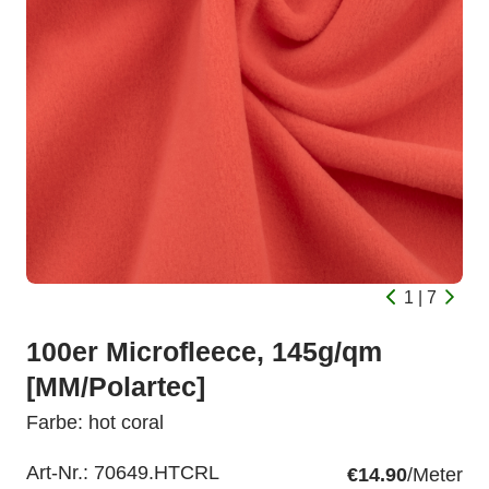
1 | 7
100er Microfleece, 145g/qm
[MM/Polartec]
Farbe: hot coral
Art-Nr.:
70649.HTCRL
€14.90
/Meter