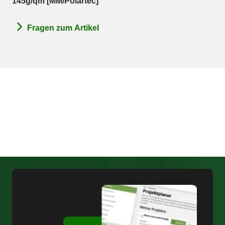
145g/qm [MM/Polartec]"
Fragen zum Artikel