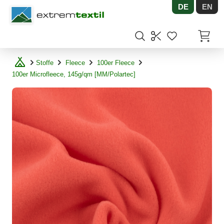
DE
EN
Shopware
Artikel
Stoffe
Fleece
100er Fleece
100er Microfleece, 145g/qm [MM/Polartec]