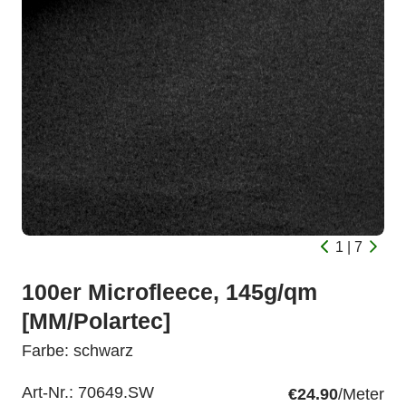
1 | 7
100er Microfleece, 145g/qm
[MM/Polartec]
Farbe: schwarz
Art-Nr.:
70649.SW
€24.90
/Meter