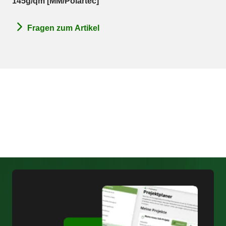
145g/qm [MM/Polartec]"
Fragen zum Artikel