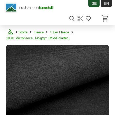
DE
EN
Shopware
Artikel
Stoffe
Fleece
100er Fleece
100er Microfleece, 145g/qm [MM/Polartec]