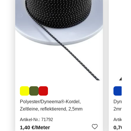
Polyester/Dyneema®-Kordel,
Dyneema
Zeltleine, reflektierend, 2,5mm
2mm, ein
Artikel-Nr.: 71792
Artikel-N
1,40 €
/Meter
0,70 €
/