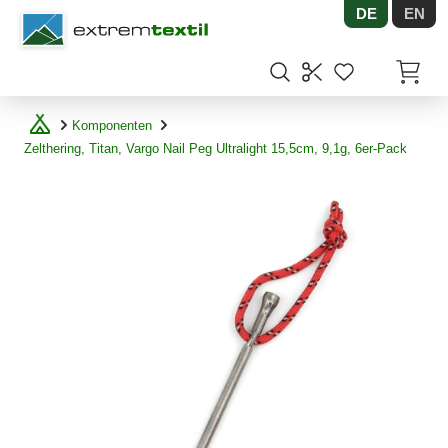
DE
EN
Shopware
Artikel
Komponenten
Zelthering, Titan, Vargo Nail Peg Ultralight 15,5cm, 9,1g, 6er-Pack