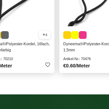
4
®/Polyester-Kordel, 16fach,
Dyneema®/Polyester-Korde
farbig
1,5mm
r.: 70210
Artikel-Nr.: 70476
Meter
€0.60
/Meter