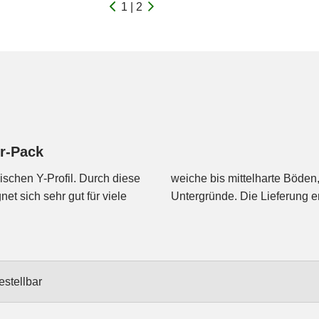
1 | 2
er-Pack
ischen Y-Profil. Durch diese
steinige oder leicht sandige
et sich sehr gut für viele
Untergründe. Die Lieferung e
estellbar