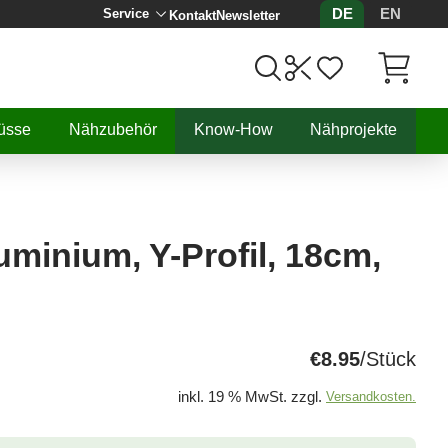
DE
EN
Service
Kontakt
Newsletter
Artikel, 
üsse
Nähzubehör
Know-How
Nähprojekte
uminium, Y-Profil, 18cm,
€8.95
/Stück
inkl. 19 % MwSt. zzgl.
Versandkosten.