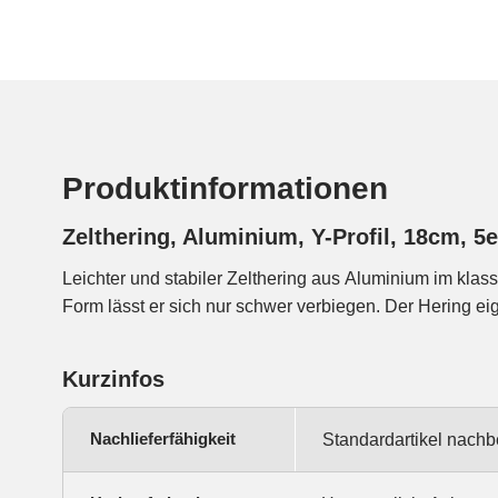
Produktinformationen
Zelthering, Aluminium, Y-Profil, 18cm, 5
Leichter und stabiler Zelthering aus Aluminium im klass
weiche bis mittelharte Böden, wie Wald, Weise, leicht 
Form lässt er sich nur schwer verbiegen. Der Hering eign
Kurzinfos
Nachlieferfähigkeit
Standardartikel nachb