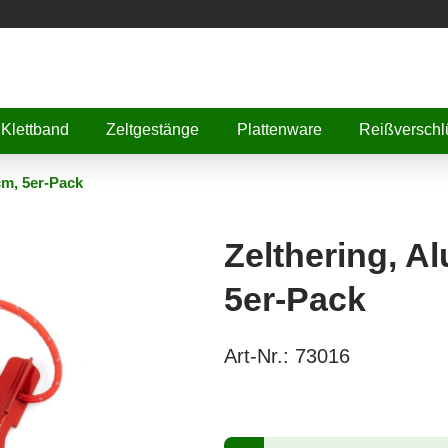
Klettband
Zeltgestänge
Plattenware
Reißverschl
cm, 5er-Pack
Zelthering, Al
5er-Pack
Art-Nr.:
73016