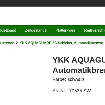
Klettband
Zeltgestänge
Plattenware
Reißverschl
eterware
YKK AQUAGUARD 3C Schieber, Automatikbremse
YKK AQUAGUA
Automatikbr
Farbe: schwarz
Art-Nr.:
70535.SW