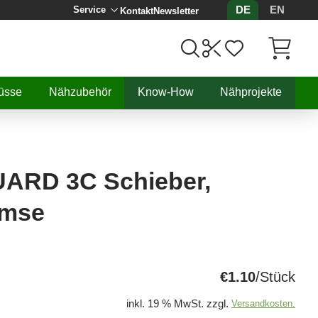
DE
EN
Service
Kontakt
Newsletter
Artikel, 
üsse
Nähzubehör
Know-How
Nähprojekte
RD 3C Schieber,
emse
€1.10
/Stück
inkl. 19 % MwSt. zzgl.
Versandkosten.