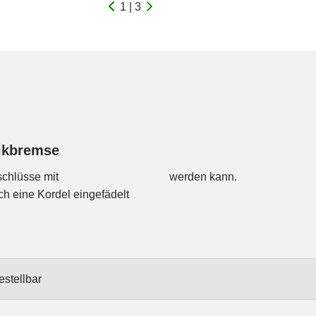
1 | 3
ikbremse
schlüsse mit
werden kann.
ch eine Kordel eingefädelt
estellbar