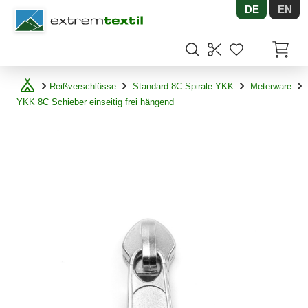
DE
EN
Shopware
Artikel
Reißverschlüsse
Standard 8C Spirale YKK
Meterware
YKK 8C Schieber einseitig frei hängend