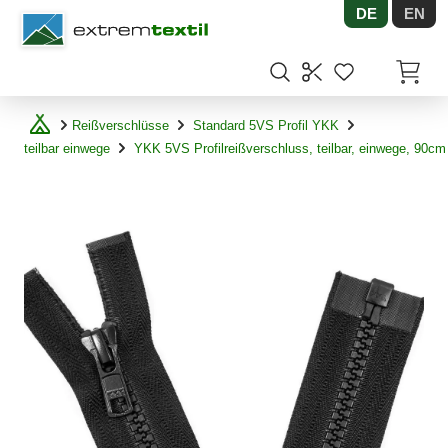
DE
EN
Shopware
Artikel
Reißverschlüsse
Standard 5VS Profil YKK
teilbar einwege
YKK 5VS Profilreißverschluss, teilbar, einwege, 90cm