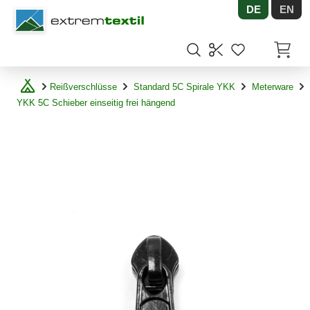
DE
EN
Shopware
Artikel
Reißverschlüsse
Standard 5C Spirale YKK
Meterware
YKK 5C Schieber einseitig frei hängend