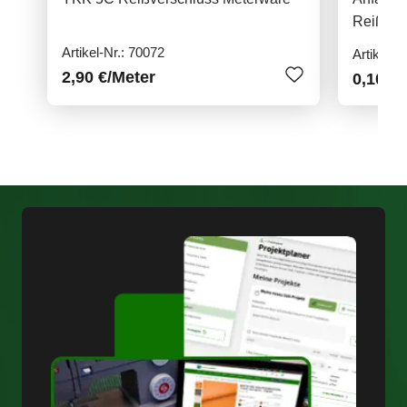
Reißver
Artikel-Nr.: 70072
Artikel-N
2,90 €
/Meter
0,10 €
/