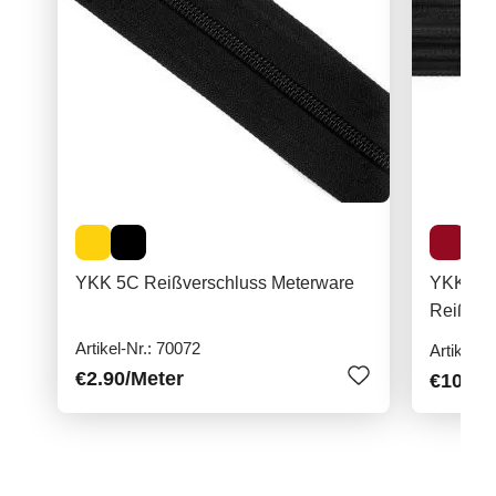
YKK 5C Reißverschluss Meterware
YKK A
Reißver
Artikel-Nr.: 70072
Artikel-N
€2.90
/Meter
€10.90