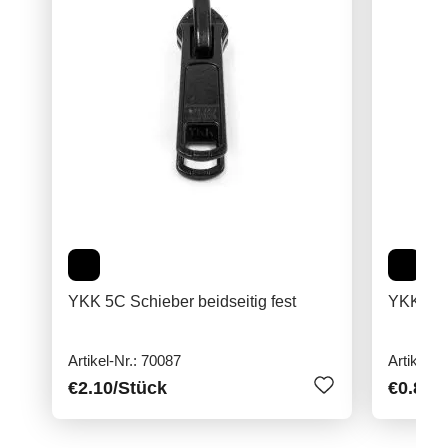
YKK 5C Schieber beidseitig fest
YKK 5C S
Artikel-Nr.: 70087
Artikel-N
€2.10
/Stück
€0.80
/