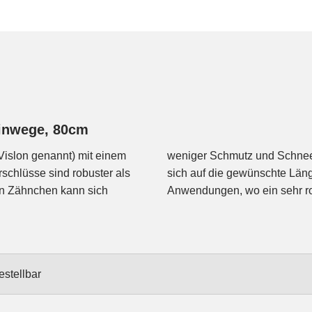
einwege, 80cm
 Vislon genannt) mit einem
alreißverschlüssen. Lässt
rschlüsse sind robuster als
Neopren-Anzüge und andere
 den Zähnchen kann sich
Anwendungen, wo ein sehr ro
estellbar