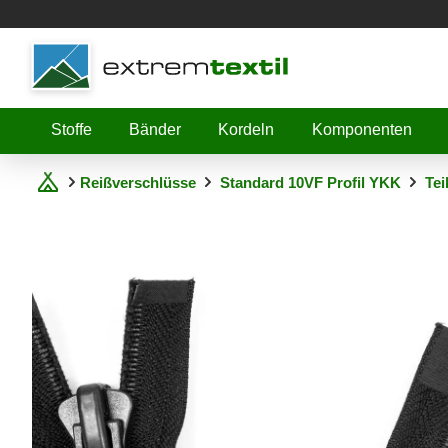
Shopware
Stoffe
Bänder
Kordeln
Komponenten
Reißverschlüsse
Standard 10VF Profil YKK
Tei