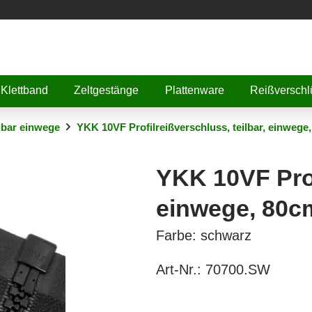
Klettband
Zeltgestänge
Plattenware
Reißverschl
lbar einwege
YKK 10VF Profilreißverschluss, teilbar, einwege
YKK 10VF Prof
einwege, 80c
Farbe: schwarz
Art-Nr.:
70700.SW