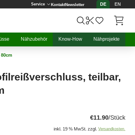
DE
EN
Service
Kontakt
Newsletter
Artikel, 
üsse
Nähzubehör
Know-How
Nähprojekte
, 80cm
ilreißverschluss, teilbar,
m
€11.90
/Stück
inkl. 19 % MwSt. zzgl.
Versandkosten.