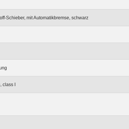
toff-Schieber, mit Automatikbremse, schwarz
rung
 class I