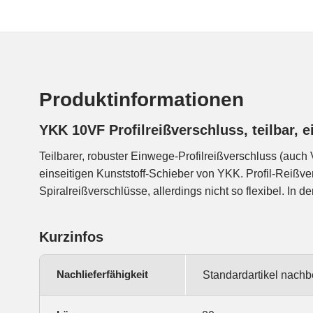
Produktinformationen
YKK 10VF Profilreißverschluss, teilbar, 
Teilbarer, robuster Einwege-Profilreißverschluss (auch
weniger Schmutz und Schnee/Eis ansammeln als bei Spir
einseitigen Kunststoff-Schieber von YKK. Profil-Reißve
sich auf die gewünschte Länge kürzen. Geeignet für 
Spiralreißverschlüsse, allerdings nicht so flexibel. In
Kurzinfos
Nachlieferfähigkeit
Standardartikel nachb