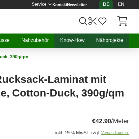
DE
EN
Service
Kontakt
Newsletter
Artikel, 
üsse
Nähzubehör
Know-How
Nähprojekte
uck, 390g/qm
Rucksack-Laminat mit
e, Cotton-Duck, 390g/qm
€42.90
/Meter
inkl. 19 % MwSt. zzgl.
Versandkosten.