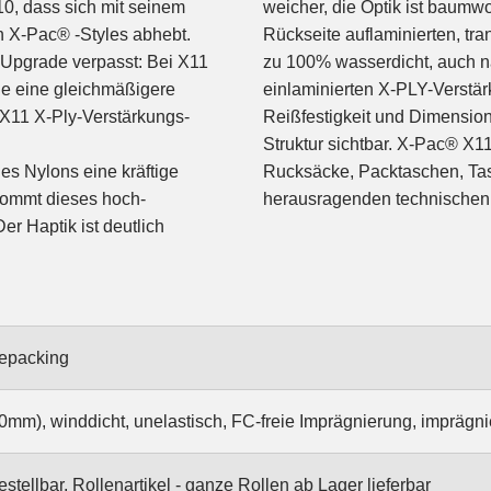
10, dass sich mit seinem
weicher, die Optik ist baumw
X-Pac® -Styles abhebt.
Rückseite auflaminierten, tr
Upgrade verpasst: Bei X11
zu 100% wasserdicht, auch 
ie eine gleichmäßigere
einlaminierten X-PLY-Verstä
X11 X-Ply-Verstärkungs-
Reißfestigkeit und Dimensions
Struktur sichtbar. X-Pac® X11 
es Nylons eine kräftige
atürlichen Optik und
ommt dieses hoch-
herausragenden technischen
r Haptik ist deutlich
epacking
0mm), winddicht, unelastisch, FC-freie Imprägnierung, imprägni
stellbar, Rollenartikel - ganze Rollen ab Lager lieferbar