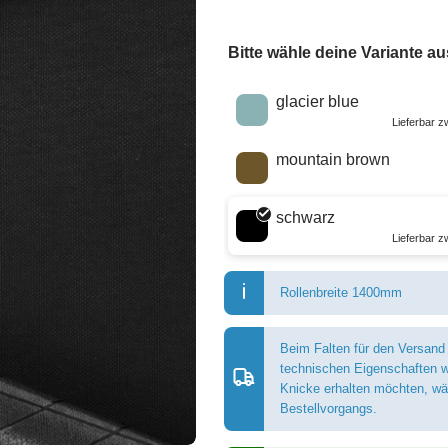
Bitte wähle deine Variante au
Wähle eine Farbe
glacier blue
Lieferbar 
mountain brown
schwarz
Lieferbar 
Rollenbreite 1400mm
Beim Falten für den Versand
technischen Eigenschaften w
Knicke erhalten möchten, wäh
Bestellvorgangs.