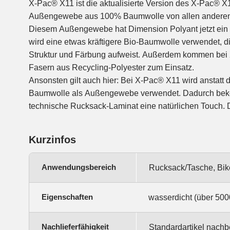
X-Pac® X11 ist die aktualisierte Version des X-Pac® X
Außengewebe aus 100% Baumwolle von allen anderen 
Diesem Außengewebe hat Dimension Polyant jetzt ein 
wird eine etwas kräftigere Bio-Baumwolle verwendet, d
Struktur und Färbung aufweist. Außerdem kommen bei 
Fasern aus Recycling-Polyester zum Einsatz.
Ansonsten gilt auch hier: Bei X-Pac® X11 wird anstatt d
Rucksäcke, Packtaschen, Taschen etc. mit einer n
Baumwolle als Außengewebe verwendet. Dadurch bek
technische Rucksack-Laminat eine natürlichen Touch. De
Kurzinfos
Anwendungsbereich
Rucksack/Tasche, Bik
Eigenschaften
wasserdicht (über 500
Nachlieferfähigkeit
Standardartikel nachbe