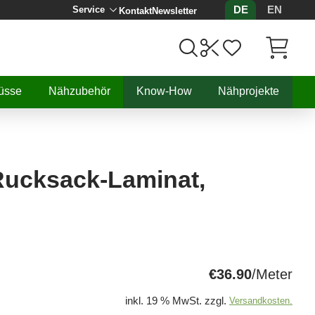
DE
EN
Service
Kontakt
Newsletter
Artikel, 
üsse
Nähzubehör
Know-How
Nähprojekte
Rucksack-Laminat,
€36.90
/Meter
inkl. 19 % MwSt. zzgl.
Versandkosten.