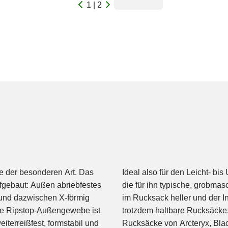
1 | 2
 der besonderen Art. Das
-PLY-Fasern geben dem Stoff
ufgebaut: Außen abriebfestes
h die weiße Innenseite ist es
 und dazwischen X-förmig
st ideal für leichte aber
ere Ripstop-Außengewebe ist
 seit Jahren für hochwertige
iterreißfest, formstabil und
Rucksäcke von Arcteryx, Blac