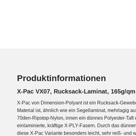
Produktinformationen
X-Pac VX07, Rucksack-Laminat, 165g/qm
X-Pac von Dimension-Polyant ist ein Rucksack-Gewebe
Ideal also für den Leicht- bis Ultraleichteinsatz. Die X
Material ist, ähnlich wie ein Segellaminat, mehrlagig a
die für ihn typische, grobmaschige Rautenstruktur. Durc
70den-Ripstop-Nylon, innen ein dünnes Polyester-Taft
im Rucksack heller und der Inhalt besser sichtbar. Es i
einlaminierte, kräftige X-PLY-Fasern. Durch das dünn
trotzdem haltbare Rucksäcke, Packtaschen etc.. Es wird
diese X-Pac Variante besonders leicht, sehr reiß- und we