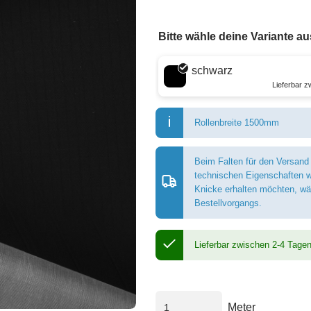
Bitte wähle deine Variante au
Wähle eine Farbe
schwarz
Lieferbar 
Rollenbreite 1500mm
Beim Falten für den Versand
technischen Eigenschaften w
Knicke erhalten möchten, wäh
Bestellvorgangs.
Lieferbar zwischen 2-4 Tage
Meter