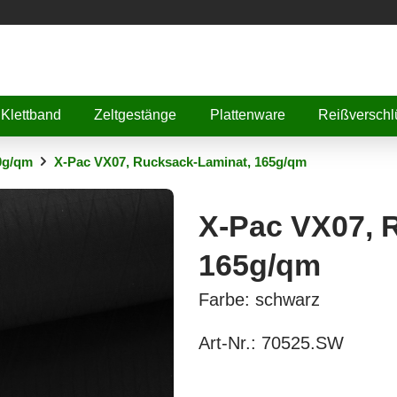
Klettband
Zeltgestänge
Plattenware
Reißverschl
0g/qm
X-Pac VX07, Rucksack-Laminat, 165g/qm
X-Pac VX07, 
165g/qm
Farbe: schwarz
Art-Nr.:
70525.SW