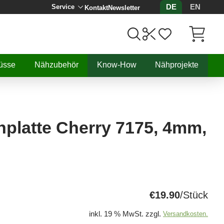
DE
EN
Service
Kontakt
Newsletter
Artikel, 
üsse
Nähzubehör
Know-How
Nähprojekte
platte Cherry 7175, 4mm,
€19.90
/Stück
inkl. 19 % MwSt. zzgl.
Versandkosten.